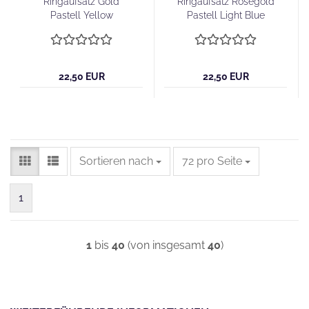
Ringaufsatz Gold
Ringaufsatz Roségold
Pastell Yellow
Pastell Light Blue
22,50 EUR
22,50 EUR
Sortieren nach
pro Seite
Sortieren nach
72 pro Seite
1
1
bis
40
(von insgesamt
40
)