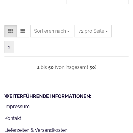
Sortieren nach
pro Seite
Sortieren nach
72 pro Seite
1
1
bis
50
(von insgesamt
50
)
WEITERFÜHRENDE INFORMATIONEN:
Impressum
Kontakt
Lieferzeiten & Versandkosten