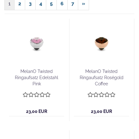
1
2
3
4
5
6
7
»
MelanO Twisted
MelanO Twisted
Ringaufsatz Edelstahl
Ringaufsatz Roségold
Pink
Coffee
23,00 EUR
23,00 EUR