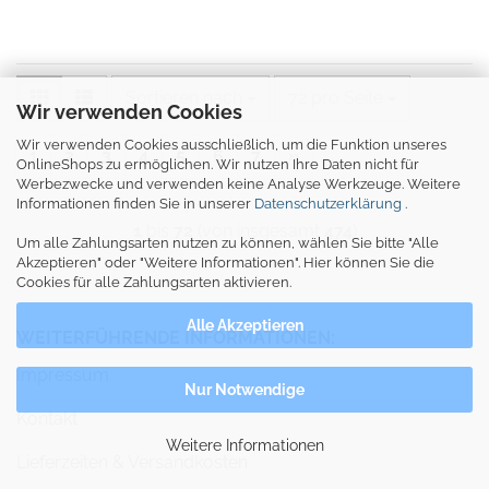
Sortieren nach
pro Seite
Sortieren nach
72 pro Seite
Wir verwenden Cookies
Wir verwenden Cookies ausschließlich, um die Funktion unseres
1
2
3
4
5
6
7
»
OnlineShops zu ermöglichen. Wir nutzen Ihre Daten nicht für
Werbezwecke und verwenden keine Analyse Werkzeuge. Weitere
Informationen finden Sie in unserer
Datenschutzerklärung
.
1
bis
72
(von insgesamt
474
)
Um alle Zahlungsarten nutzen zu können, wählen Sie bitte "Alle
Akzeptieren" oder "Weitere Informationen". Hier können Sie die
Cookies für alle Zahlungsarten aktivieren.
Alle Akzeptieren
WEITERFÜHRENDE INFORMATIONEN:
Impressum
Nur Notwendige
Kontakt
Weitere Informationen
Lieferzeiten & Versandkosten