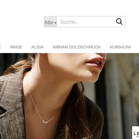
Suche.
Alle
E
RINGE
ALISIA
KRINAKI GOLDSCHMUCK
KURSHUNI