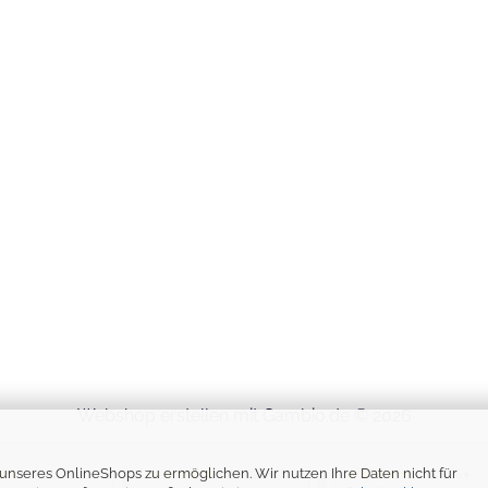
Webshop erstellen
mit Gambio.de © 2026
unseres OnlineShops zu ermöglichen. Wir nutzen Ihre Daten nicht für
26.07.26
04.07.26
28.06.26
▼
▼
▼