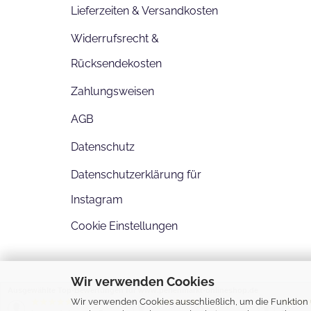
Lieferzeiten & Versandkosten
Widerrufsrecht &
Rücksendekosten
Zahlungsweisen
AGB
Datenschutz
Datenschutzerklärung für
Instagram
Cookie Einstellungen
Wir verwenden Cookies
Ausgewählte Top-Bewertungen für www.perlenmarkt-onlineshop.de
Wir verwenden Cookies ausschließlich, um die Funktion 
29.07.26
28.07.26
▼
▼