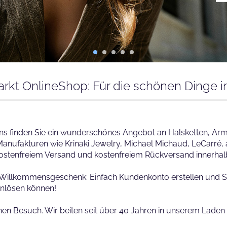
rkt OnlineShop: Für die schönen Dinge 
ns finden Sie ein wunderschönes Angebot an Halsketten, Ar
kturen wie Krinaki Jewelry, Michael Michaud, LeCarré, alis
kostenfreiem Versand und kostenfreiem Rückversand innerhal
in Willkommensgeschenk: Einfach Kundenkonto erstellen und S
inlösen können!
einen Besuch. Wir beiten seit über 40 Jahren in unserem La