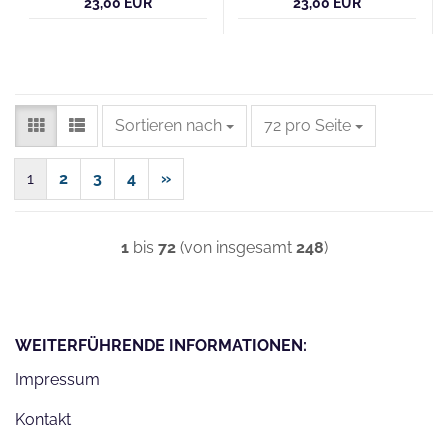
23,00 EUR
23,00 EUR
Sortieren nach
pro Seite
Sortieren nach
72 pro Seite
1
2
3
4
»
1
bis
72
(von insgesamt
248
)
WEITERFÜHRENDE INFORMATIONEN:
Impressum
Kontakt